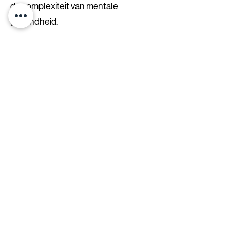
de complexiteit van mentale
gezondheid.
©2021 door Yan.B. Met trots gemaakt met Wix.com